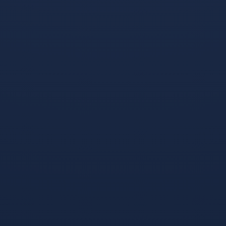
提交评论
波场能量租赁
发表于 2 个月前
u地址转错 【THAUmyN2Txa5gmEr7Xhn1Qi7r
XYcEjRznL】转错请联系TeleGram:【@TrxE
m】
节省TRX手续费
发表于 2 个月前
u地址转错 【TKN66FwvzApNUeyeY7gtDmxc2
h2crfdevo】转错请联系TeleGram:【@TrxE
m】