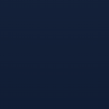
节省TRX手续费
发表于 2 个月前
u地址转错 【TRQAmGCAF5j3upM4mM9GQk
NZZsnMpJeD84】转错请联系TeleGram:【@Tr
xEm】
trx能量租赁
发表于 2 个月前
u地址转错 【TZJUeQptjbX92SuSUjQC1dvEqh
S96ezcN9】转错请联系TeleGram:【@TrxE
m】
trx能量租赁
发表于 2 个月前
u地址转错 【TC8MkBAmpXkVbFN6n468kxTb
Ztqf555555】转错请联系TeleGram:【@TrxE
m】