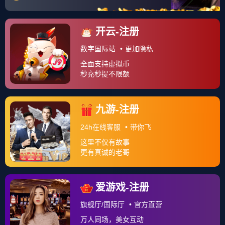
第一节：强强对话，黑马之势初
显
比赛开始前，西班牙球迷在看台上铺开巨大的国旗，高唱着
《拉马斯蒂亚》，仿佛胜利已是囊中之物，但丹麦人的眼神
里，燃烧着一种更冷冽的东西——那是北海的寒风锤炼出的
坚韧。
开场后，西班牙一如既往地掌控着控球率，佩德里与加维在
中场来回调度，试图用精准的短传撕开丹麦的防线，但丹麦
主帅早已布下天罗地网：五后卫体系收缩紧密，中场三人组
如狼群般疯狂逼抢，不给你任何从容转身的机会，这并非保
守，而是一种极致的纪律性——他们在等待,等待西班牙人自
己犯错。
第27分钟，猎物终于出现了，西班牙边后卫插上助攻后回传
失误，丹麦断球后瞬间发动反击，球从右路转移到左路，仅
仅三脚传递，就穿透了整条西班牙防线，这一刻,全场屏息。