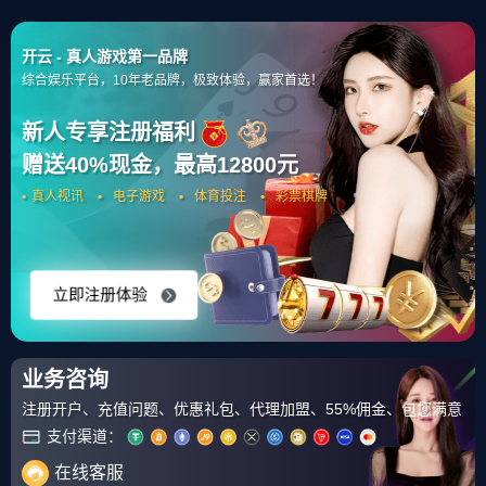
雷火电竞网站-北欧神话再临，
2026世界杯黑马之战，丹麦铁
骑踏破斗牛士，迪亚斯一人点
亮全场
by
tfgaming
ca
雷火电竞
on 2026-06-08
2026年的夏天，足球世界的目光聚焦在北半球某座灯火通明
的巨型球场，当丹麦与西班牙在四分之一决赛中狭路相逢
时，几乎没有人看好这支来自斯堪的纳维亚半岛的球队，西
班牙，三届欧洲杯冠军、2010年世界杯霸主，传控足球的代
名词；而丹麦，虽有1992年欧洲杯“童话”加身，但在世界杯
舞台上,始终未能真正撼动传统豪强的王座。
足球的魅力恰恰在于它从不相信历史书上的预言。