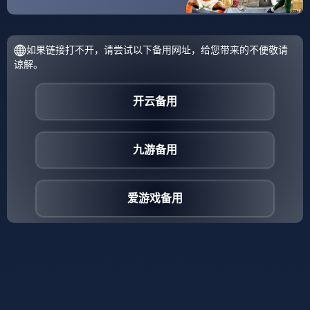
但这只是开始。
第三节：配合默契，丹麦足球的
集体美学
如果说迪亚斯的进球是个人才华的绽放，那么丹麦全场的整
体表现，则是对“团队”二字最完美的诠释。
丹麦的第二粒进球，堪称本届世界杯最经典的团队配合之
一，从门将舒梅切尔手抛球发动进攻，到中场埃里克森一脚
不停球直塞，再到边锋斯科夫·奥尔森的无私横传——球在西