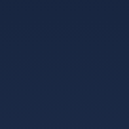
攻，以及无数次扯动西班牙防线的无球跑动，让全世界重新
认识了丹麦足球的高度，而在这背后，是整支球队如齿轮般
咬合的默契，是主教练赛前数百小时战术录像分析的结果,是
球员们用汗水和信念铸就的奇迹。
2026年世界杯，这场强强对话以“黑马”取胜告终，但也许，
黑马二字已经不那么准确了——真正的强者，从不靠标签定
义自己,他们只靠脚下的足球说话。
而对于丹麦而言，这一夜属于哥本哈根的童话，属于每一个
相信奇迹的人，至于未来？谁知道呢，也许更宏大的叙事,才
刚刚开始。