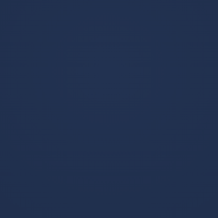
雷火电竞网站-铁骑碾碎黄金一代，2026世界杯H组，塞尔维亚用教科书式防反书写神话，努涅斯绝杀葡萄牙
2026年盛夏的中东,热浪灼人，而比天气更炙热的，是
卢赛尔体育场内那一场足以载入世界杯史册的战役，H
组，一个被媒体称为“死亡之组”的小组，迎来了塞尔维
亚与葡萄牙的正面交锋，赛前，几乎所有人都将目光投
向葡萄牙——那支拥有C罗、B席、莱奥的“黄...