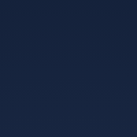
班牙禁区内传递了七次，最后出现在迪亚斯脚下时，他已无
人盯防，轻松推射，2-0。
这球几乎没有个人英雄主义的影子，只有一张精密运转的战
术网络，每一个人都在移动，每一个人都在思考，每一个人
都在为队友创造空间，西班牙的传控哲学,被丹麦人用更具效
率的方式打败了。
而比赛最后15分钟，西班牙大举压上试图反扑，莫拉塔的头
球击中横梁，奥尔莫的远射被舒梅切尔扑出，就在西班牙人
全线压上时，丹麦再次打出致命反击：迪亚斯中圈得球后长
驱直入，吸引三名后卫后冷静分球，替补上场的温德推射空
门得手——3-0,彻底杀死比赛。
终场哨响，西班牙球员瘫倒在草皮上,不敢相信眼前的一切。
黑马之路，才刚刚开始
赛后，迪亚斯被评为全场最佳，他本场的两个进球、一次助