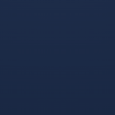
雷火电竞主播-宿命的十字路口，京多安领航，美国在2026世界杯F组关键战中击碎加拿大壁垒
2026年的夏天,北美大陆第一次以绝对主角的身份拥抱
世界杯，当F组抽签结果揭晓时，整个足球世界的目光
都聚焦在这片土地上——美国、加拿大、德国、喀麦
隆，四支风格迥异的球队被命运之手编织进了同一个小
10
组，而其中，美国与加拿大的对决，被舆论称为“北...
条评论