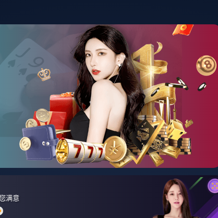
IOS功能介绍
雷火电竞
雷火电竞亚洲先驱-关于精彩连连！欧洲体育盛事场面热度直逼顶峰的信息
精彩的足球赛 在一个风和日丽
1、76人111118开拓者
，几个孩子相约在一片空地上
比赛中以118111击败76
，连许多小朋友也吸引来了，
连胜开拓者队的利拉德发
大哥哥也吸引来了，还有一个
下39分并送出7次助攻，
带着她可爱的妹妹和小狗也来
胜的关键麦科勒姆也有18
地上立马来了许多人 大家都坐
和5次助攻的全面表现76
长三米的长椅子上准备看球赛
能抵挡住开拓者的攻势，遗憾
响...