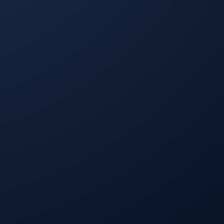
2026年4月 (119)
国际友谊赛
，取得4连
2026年3月 (166)
面，西班牙
2026年2月 (145)
的球员，其
兰·托雷斯
2026年1月 (148)
2025年12月 (64)
2025年11月 (131)
2025年10月 (156)
雷火电竞主播-拉什福德重回曼联首发，表现出色的简单介绍
2025年9月 (86)
10号马库
2025年8月 (17)
00万英镑
彻斯特本地
2025年7月 (3)
05年加入
自己的足球
，并在20
亮相，凭