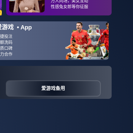
日利亚，梅西与替补奇兵共铸
传奇之夜
雷火电竞亚洲先驱-青年篮球锦标赛开打各国年轻人激辩的简单介绍
雷火电竞合作-暗夜中的孤
许多教育
星，2026世界杯H组关键战，
半场，以
坎塞洛以铁血防守撕裂塞尔维
数观点在于
亚压制，带队逆袭葡萄牙
压迫感，也
只会让基层
雷火电竞主播-橙衣军团破浪
滥战不断不
前行，2026世界杯C组焦点
成熟的年轻
战，荷兰力克波兰，阿方索·戴
维斯以一人之力改写比赛剧本
雷火电竞主播-孤城铁壁，登
贝莱与厄瓜多尔在2026世界杯
雷火电竞网址-关于中东篮球联赛推广篮球运动文化，助推体育事业的信息
淘汰赛中的唯一剧本
下降，促进
雷火电竞简介-（扩展思维
重道远篮球
版）
选择篮球装
雷火电竞网站-蓝衣折戟，北
价比”作为
用户品牌意
欧风暴，2026世界杯B组芬兰