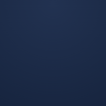
排名一双方联赛战绩对比 那不
识突出，促销活动在装备
联赛32场比赛过后取得20胜6
影响力排名靠后体育运动
台总计出险8...
雷火电竞app-包含上海男篮力克浙江队取得胜利的词条
赛，上海队的几名主力表现不
塞尔吉奥的一记远射为拉
特林布尔拿到38分5板，王哲
比分扩大为31，新赛季场
17分10板，闫鹏飞得到17分8
的潘迪亚尼也不甘落后，5
汉琛打出10分9板9助可以说上
后，他在几乎相同的位置
醒悟，深圳却迷失自我上海打
拉科鲁尼亚再下一城，连续
好球，第一节净胜19分闫鹏飞
进球创下了俱乐部历史上
明自我，外援特林布尔全面爆
随后竞技队莫雷诺累积两
下场，补时阶段，...
雷火电竞主播-冰岛传奇发生！挑落克罗地亚闯入欧洲杯八强的简单介绍
虽然是世界杯历史上人口最少
豪门大战来袭西葡大战群星
国家之一，但冰岛足球近年来
牙VS葡萄牙的比赛分析 西