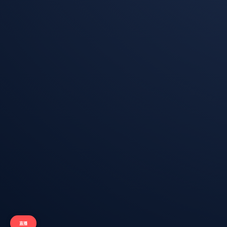
此，曼城晋级14决赛的前景相对乐观
强势崛
切尔西对阵马德里竞技考验重重 切尔
将英格
西则抽到了马德里竞技，这无疑是一
了世界
个巨大的考验马竞在欧冠赛场上一直
战术素
以其坚韧的防守和高效的反击著称，
北京时
上赛季更是淘汰了...
尼日利亚
雷火电竞合作-欧洲球队夺得最新一届世界级篮赛冠军
德国队夺得2023男篮世界杯冠军202
1、2
3男篮世界杯决赛在北京时间9月10号
就被拜
晚上840展开决赛的对手是两支欧洲
部20
传统强队，塞尔维亚男篮对阵德国男
的12月
篮两支球队分别在半决赛中战胜了强
赫利广
劲的对手德国男篮，是113111战胜
年的1
了世界霸主美国男篮，而塞尔维亚
黑对阵，
男...