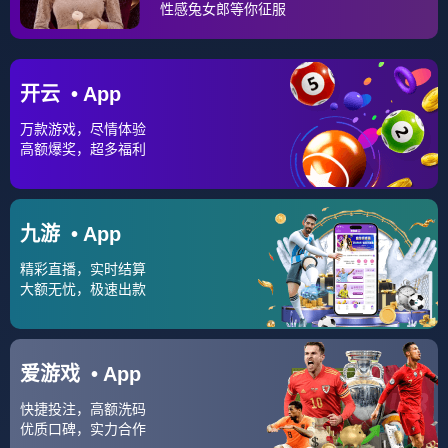
雷火电竞app-快船险胜开拓者，晋级形势一片光明的简单介绍
1、3月26日一共进行9场NBA常规赛詹姆斯发挥稳定，骑
士胜篮网，马刺惜败雄鹿，步行者经过加时战胜热火，快
船胜猛龙，尼克斯险胜奇才，凯尔特人轻取国王，开拓者
力克雷霆，火箭大胜老鹰，勇士不敌爵士爵士11091勇
士，这场比赛勇士四巨头全部缺席这...
雷火电竞合作-福建队客场力克浙江队晋级四强
1、北京时间9月29日，在刚刚结束的女篮世界杯中国VS法
国的八强战中，中国女篮在开局不利的情况下以8571战胜
对手，昂首晋级四强本次女篮世界杯，中国女篮是表现更
好的那支球队，在场均得分篮板投篮命中率罚球命中率等
多方面都超过对手法国女篮不过比...