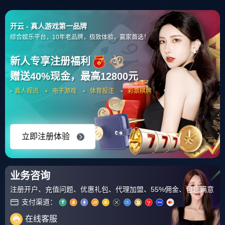
2025年9月 第2页
雷火电竞-东亚和西亚球队争夺亚冠头衔
当时亚足联对亚冠改制的时候，给出的理由是东西亚地理
位置相距较远，东西亚的部分联赛赛制时间不同，亚冠过
早相遇不利于各球队备战伊朗卡塔尔的联赛和欧洲一样，
是跨年度的，乌兹别克斯坦联赛时间和东亚的联赛一样，
不跨年度这仅仅是亚足联找的借口罢了，最重...