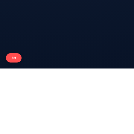
雷火电竞下载-上海上港迎战广州富力，备战备受瞩目
昨天上午，天津权健俱乐部连发两封公告，宣布法国球员
莫德斯特和现年 19 岁的中国球员钱宇淼加盟天津权健，
至此，俱乐部的夏季引援工作圆满结束。 在迎来
新援的同时，已经取得三连胜的权健队又将在主场迎战上
海绿地申花队，但昨天的适应场地训练，...