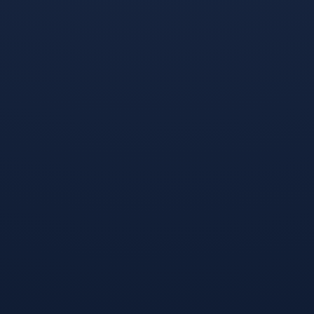
雷火电竞主播-卡昂客场胜出，士气得到提振
竞彩足球周二007俱乐部杯：波特诺山丘VS波士顿河
竞技 推荐:胜(1.40) 两队此前未有交锋记录，而在
第一轮的比赛中，两队都是以1胜1平成绩获得晋级，状态
相当，亚盘方面初盘开出半/一盘还是给予主队不少的支
持。毕竟主队上届是打入四...