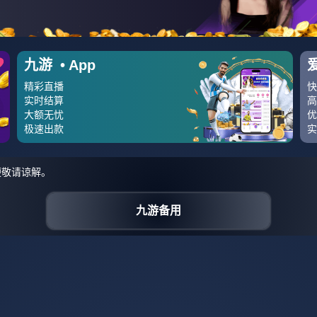
场沦为对手抢分的福地目前球队与降级区球队同分，保级形势堪忧
列联赛积分榜第15位萨索洛上轮联赛客场12不敌卡利亚遭遇两连
 vs 罗马恩波利主场爆冷，10或21胜五穆里尼奥与罗马的困境客
或难全身而退战术隐患罗马中场控制力下降，恩波利反击效率可