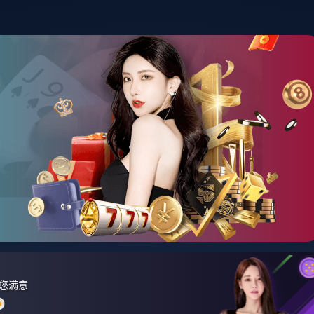
IOS功能介绍
雷火电竞
洛爆冷战胜对手，保级形势稍有缓
降级区只有一分之差，状态极其不稳他们曾爆冷击败过佛罗伦萨，
展现了一定的保级斗志两队在联赛的进球数量相同，但萨勒尼塔