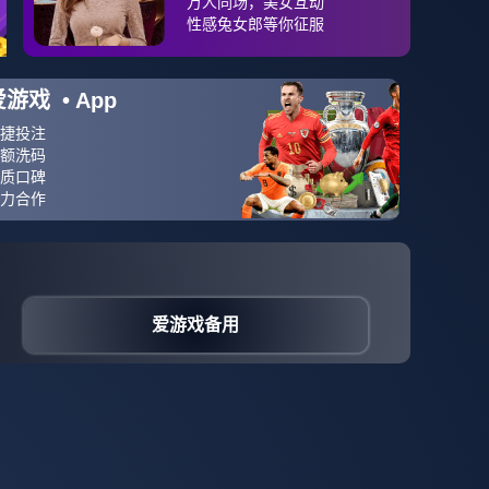
雷火电竞简介-（扩展思维
版）
雷火电竞网站-蓝衣折戟，北
欧风暴，2026世界杯B组芬兰
完胜意大利，罗德里戈点亮攻
守转换之光
雷火电竞官网-一夜封神，萨
卡撕裂德意志防线，门将三拒
C罗—2026世界杯揭幕战，德
国险胜葡萄牙的唯一剧本
雷火电竞网址-当暹罗之怒席
萨索洛本赛季意
卷郁金香，2026世界杯C组，
败，球队过去5轮
齐耶赫导演的冷门与泰国足球
的唯一时刻
场表现罗马客战能
雷火电竞简介-蓝衣军团溃败
能成为胜负手六
之夜，2026世界杯D组，斯洛
伐克碾压意大利，京多安中场
封神