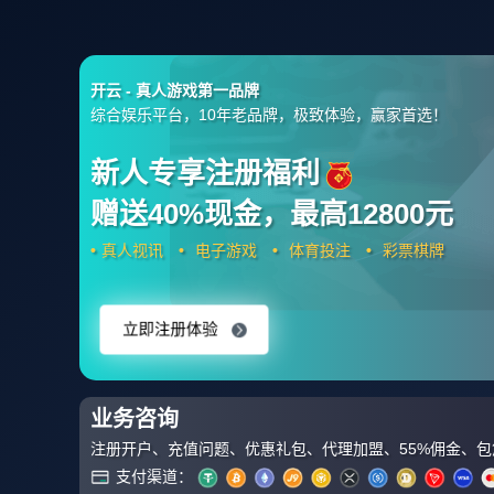
首页
直播下载
雷火新闻
雷火电竞app-关于萨索
息
by
tfgaming
ca
雷火电竞
on 2025-11-07
一威尼斯VS萨勒尼塔纳 球队状态分析威尼斯距离
过萨索洛萨勒尼塔纳在战平保级对手卡利亚里后，也
此排名更低比赛预测考虑到两队进攻火力有限。