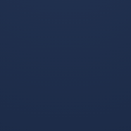
雷火电竞主播-孤城铁壁，登贝莱与厄瓜多尔在2026世界杯淘汰赛中的唯一剧本
2026年世界杯淘汰赛,厄瓜多尔对阵瑞典，这场比赛不
会有第二份录像带，不会有另一种结局，在足球这项充
满偶然性的运动里，有些比赛从第一分钟起就注定独一
无二，而这场对决的唯一性，刻在了登贝莱的名字上。
比赛在北美夏末的傍晚开始,阳光斜切过球场...
雷火电竞主播-宿命的十字路口，京多安领航，美国在2026世界杯F组关键战中击碎加拿大壁垒
2026年的夏天,北美大陆第一次以绝对主角的身份拥抱