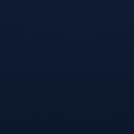
杯淘汰赛中的唯一剧本
雷火电竞简介-（扩展思维版）
雷火电竞网站-蓝衣折戟，北欧风暴，2026世界杯B组芬
兰完胜意大利，罗德里戈点亮攻守转换之光
雷火电竞官网-一夜封神，萨卡撕裂德意志防线，门将三
拒C罗—2026世界杯揭幕战，德国险胜葡萄牙的唯一剧本
雷火电竞网址-当暹罗之怒席卷郁金香，2026世界杯C
组，齐耶赫导演的冷门与泰国足球的唯一时刻
雷火电竞简介-蓝衣军团溃败之夜，2026世界杯D组，斯
洛伐克碾压意大利，京多安中场封神
雷火电竞主播-绿茵孤星，当莱万多夫斯基的光芒照亮世
界杯争冠战，丹麦横扫印度成唯一注脚
雷火电竞官网-宿命重演，2026世界杯，尼日利亚碾压挪
威，努涅斯一人改写历史
文章归档