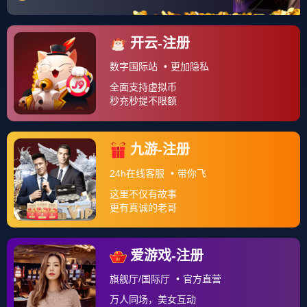
队比赛的时候那些人是怎么踢的，在那种氛围下踢得一点进
取心都没有；网友们议论纷纷，有的网友问要门票不有的网
友还感慨，并且还上升到中国足球的问题这原本只是村民的
业余活动，为啥这么火爆呢下面，我们来了解一下什么是
春“村超”其实，它就是目前火爆全网的贵州乡村体育赛事榕江
和美乡村足球超级联赛，被大家简称为“村超”这是一场奇特
的“球赛”，是。