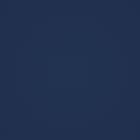
足球市场的火爆 随着中国经济的快速发展，整个足球市场也
呈现出飞速增长的趋势尤其是在上海这样的一线城市，富人
阶层对；1意甲联赛以其缓慢的比赛节奏和强调防守的风格著
称，大多数球队虽然对冠军的竞争力有限，但都十分注重防
守战术2英超联赛以其激烈竞争和火爆场面闻名，高额的薪水
吸引了众多大牌球星，比赛节奏快，中远距离配合出色，短
传配合在某些队伍中表现突出3西甲联赛中，巨星往往集中在
两支顶级球队中，但。
雷火电竞-关于激烈对抗：女子足球比赛吸引关注的信息
雷火电竞官网-北马其顿队实现惊险逆转，晋级欧预赛四强的简单介绍
相关阅读