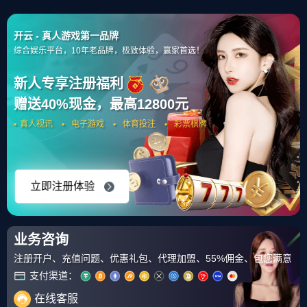
雷火电竞网站-关于国内足球联
赛：球队实力对抗场面火爆的
信息
by
tfgaming
ca
雷火电竞
on 2025-09-30
苏超联赛之所以火爆，首先在于其独特的竞技氛围在江苏这
片土地上，各城市之间的地域文化差异显著，这种差异也体
现在了足球场上比赛中，各队球员拼尽全力，不仅是为了赢
得比赛，更是为了捍卫自己城市的荣誉这种基于地域文化
的“世仇”对抗，让比赛充满了激情和看点同时，苏超联赛还注
重草根足球的发展在516名参赛球员中，仅有29人是；环顾球
场四周，整个球场都欢呼着你的名字，同样，你站在看台
上，和着运动员的步伐呐喊助威，这种感觉是无法在电视机
前体会得到的，到现场看球来吧特别提示看中国足球一定要
以平静的心态去享受其中的乐趣，我到现在也想不通，国家