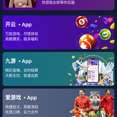
“村超”的火爆离不开当地足球历史文化结合有趣的解说贵州榕
江的“村超”乡村足球联赛正在热火朝天地展开，吸引了20支球
队的参与这些球队来自各个乡镇村委会民间团体学校和村
民，球员不同民族职业和年龄球员的表现令人惊叹，他们在
球场上使用远距离任意球直接破门，被网友赞誉为“绝佳进
球；苏超突然爆火，原因竟然这么有趣#嘿，小伙伴们，你们
是不是也被苏超的火爆场面给惊艳到了# 这可不是一场普通的
足球联赛，它可是承载着江苏13个设区市的荣耀与梦想呢#首
先啊，苏超联赛打破了职业联赛的高门槛，让全民都能参与
进来，感受足球的魅力# 这种接；最近，就在中超联赛激战正
酣的时候，女足联赛同样也进行得如火如荼，江汉大学女子
足球队和上海女子足球队的比赛就异常火爆，甚至连续两次
爆发了大规模的冲突，几十个人冲进场内参与混战，裁判也
不得不提前结束了这场比赛在比赛开始前，上海女子足球队