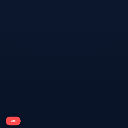
2026年8月 (38)
2026年7月 (169)
2026年6月 (166)
2026年5月 (125)
2026年4月 (119)
2026年3月 (166)
2026年2月 (145)
2026年1月 (148)
2025年12月 (64)
2025年11月 (131)
2025年10月 (156)
2025年9月 (86)
2025年8月 (17)
2025年7月 (3)
标签列表
Powered By
Z-BlogPHP
Theme By
B5编程