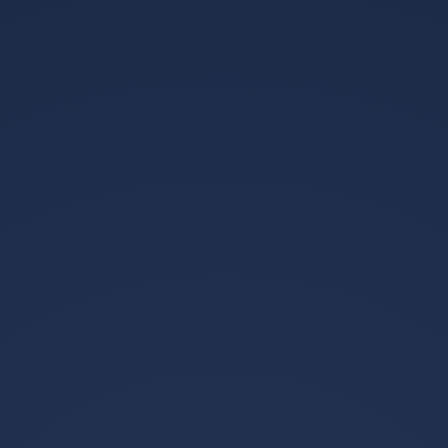
一段话中欧赖茅足球俱乐部春季联赛前的最后一个训练日活
动就在真正春天的脚步里拉开了序幕因为这周球队公布了“赖
茅杯”中欧北京 3 月 27 日中欧北京春季联赛就要正式开打的
消息，周末的活动报名火爆，周五就报了 30；二赛事氛围火
爆，接地气 “村超”的火爆程度超乎想象，现场氛围热烈，观
众热情高涨著名体育解说员韩乔生也被这里的场面所震撼，
直言这是他第一次见到如此火爆接地气热闹的体育赛事场面
这种全民参与全民狂欢的足球氛围，正是中国足球所缺少的
它让人们看到了足球不仅仅是一项运动，更是一种文；詹姆
斯由于某些原因不会参加奥运会，但梅西一定会到世界杯现
场球场如战场，11个人的对抗恐怕是和平年代国家之间人数
最多的现场对抗，里面充满了民族的鲜活性格，和拿下比赛
的坚强意志22年小组赛，当韩国队21赢下葡萄牙后，也赢回
了大韩民族的自信和全球球迷的尊重，已经锁定小组第一的
葡萄牙实力远在韩国之上，但是输了就要回家的；1 介绍上海
德比 上海德比是指中超联赛上海德比，两支参赛球队分别是
上海足球俱乐部和上海申花足球俱乐部这两支球队同栖上
海，成为了中国足球界的竞争对手，同城德比更是备受瞩目2