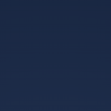
德比是体育术语，在欧洲多指足球队之间的比赛，而在亚洲
和北美洲则也可以是篮球队橄榄球队冰球队和棒球队等集体
项目的比赛根据不同的情况，德比的定义和使用范围也不同
第一种定义指的是两支位于同一地区的球队之间进行的对抗
第二种定义指两支实力和历史荣誉差不多的球队之间的比赛
第三种；第一，足坛历史上两支最有敌意的球队，应该说是
国际米兰和尤文图斯，他们之间有很多比较大的恩怨，值得
我们说一下国际米兰和尤文图斯历年以来都有非常强烈的敌
意，他们之间每一次比赛都非常火爆，可以说双方都要全力
以赴的击败对手这两支球队每一次相遇，几乎都会出现火爆
场面，相互之间拼抢非常激烈因此；周五晚上下了一场突如
其来的大雪，让人不禁想起了路遥的名著平凡的世界开篇的