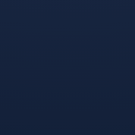
u地址转错 【TTLvAVAWkvrudHoSaPvXbLS6VJr
BaUqCXc】转错请联系TG:@TrxEm
trx能量租赁
发表于 3 个月前
u地址转错 【TJipGE29z4JdkHET9TYH8faPuKc
9ZWy9PD】转错请联系TG:@TrxEm
节省TRX手续费
发表于 3 个月前
u地址转错 【 TGWSxpeLxSRUTyi58A8fgT738d
rLR3vCHP 】转错请联系TG:@TrxEm
节省TRX手续费
发表于 3 个月前
u地址转错 【T9yKEqeNNKS5JWamNX2aQ6Xg
LJzHhT5Mam】转错请联系TG:@TrxEm
节省TRX手续费
发表于 3 个月前