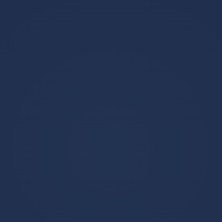
雷火电竞亚洲先驱-宿命的弧线，2026世界杯G组暗战，日本绝杀法国，萨内逆境封神
多哈的夜风裹着沙漠的热浪,却吹不散卢塞尔体育场内凝
固的紧张，2026年6月22日，G组第二轮，日本对法国
——一场看似强弱分明，实则暗流涌动的生死战。 赛
前,外界几乎一边倒地看好法国，高卢雄鸡携卫冕冠军的
余威，首轮4比1大胜沙特，姆巴佩、格...
雷火电竞主播-孤城铁壁，登贝莱与厄瓜多尔在2026世界杯淘汰赛中的唯一剧本
2026年世界杯淘汰赛,厄瓜多尔对阵瑞典，这场比赛不
会有第二份录像带，不会有另一种结局，在足球这项充
满偶然性的运动里，有些比赛从第一分钟起就注定独一
无二，而这场对决的唯一性，刻在了登贝莱的名字上。
比赛在北美夏末的傍晚开始,阳光斜切过球场...