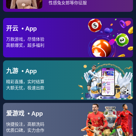
1-0,尼日利亚取得领先。
这个进球的唯一性，不在于技术多么华丽，而在于时机选择
和战术执行力，维尼修斯没有选择自己强突，而是用一次精
妙的传球撕裂了芬兰引以为傲的防线，那是一次充满想象力
的传递，如同北欧极夜中突然闪现的极光，短暂而绚丽,却足
以改变战局。
芬兰球员显然被打乱了节奏，他们尝试加强高压，但这种做
法正中尼日利亚下怀，第41分钟，又是维尼修斯，这次他在
右路截断了芬兰后腰的传球，用一次惊人的加速甩开防守，
突入禁区后被绊倒，点球！由队内第一点球手主罚命中，2-
0。