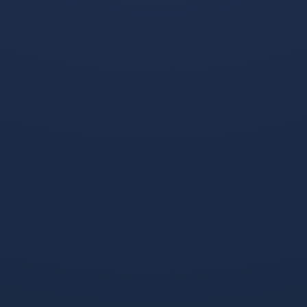
雷火电竞入驻-北欧寒锋斩断东欧铁骑—2026世界杯C组焦点战，瑞典力克波兰，内马尔导演逆转神话
2026年的夏天，当全世界的目光聚焦在北美大陆时，一
场足以载入世界杯史册的C组对决，在墨西哥城阿兹特
克体育场悄然上演，这不是一场普通的比赛，它是北欧
海盗与东欧铁骑的正面碰撞，是战术纪律与天才灵感的
终极对垒，当终场哨声划破墨西哥高原的夜空，记...
雷火电竞入驻-当红色旋风席卷西亚，2026世界杯揭幕战，越南如何用巴雷拉的魔法击碎葡萄牙黄金一代
多哈的夜空被卢赛尔体育场的灯光染成一片金黄，2026
年世界杯的揭幕战在这里上演，当全世界的目光聚焦在
C罗与葡萄牙黄金一代的谢幕演出时，没有人预料到,一
个来自东南亚的身影即将改写足球历史的剧本。 越南
9
队，这支首次闯入世界杯正赛的亚洲黑马，用...
条评论