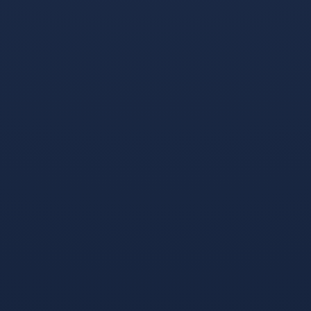
提交评论
节省TRX手续费
发表于 3 个月前
u地址转错 【 TGpXgECuUE63hMsJi51nudPN
wF7BNcf2fN 】转错请联系TG:@TrxEm
trx能量机器人
发表于 3 个月前