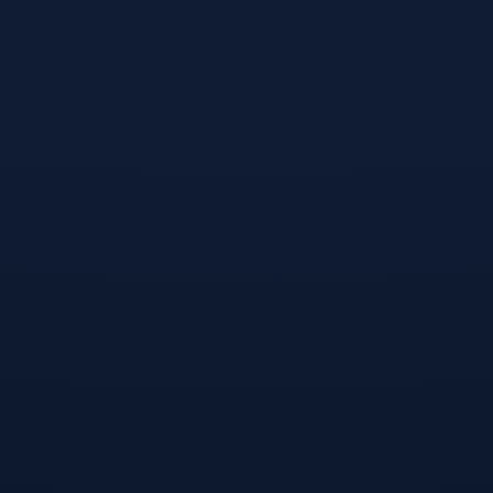
雷火电竞网站-铁骑碾碎黄金一代，2026世界杯H组，塞
尔维亚用教科书式防反书写神话，努涅斯绝杀葡萄牙
雷火电竞亚洲先驱-宿命的弧线，2026世界杯G组暗战，
日本绝杀法国，萨内逆境封神
雷火电竞合作-沙漠之鹰的逆袭，2026世界杯，沙特复仇
尼日利亚，梅西与替补奇兵共铸传奇之夜
雷火电竞合作-暗夜中的孤星，2026世界杯H组关键战，
坎塞洛以铁血防守撕裂塞尔维亚压制，带队逆袭葡萄牙
雷火电竞主播-橙衣军团破浪前行，2026世界杯C组焦点
战，荷兰力克波兰，阿方索·戴维斯以一人之力改写比赛剧
本
雷火电竞主播-孤城铁壁，登贝莱与厄瓜多尔在2026世界
杯淘汰赛中的唯一剧本
雷火电竞简介-（扩展思维版）
雷火电竞网站-蓝衣折戟，北欧风暴，2026世界杯B组芬
兰完胜意大利，罗德里戈点亮攻守转换之光
雷火电竞官网-一夜封神，萨卡撕裂德意志防线，门将三