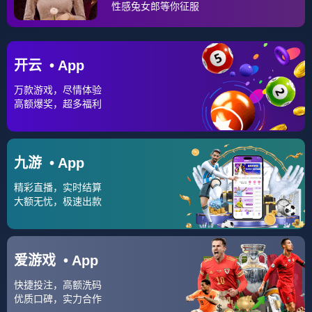
雷火电竞下载-铁幕降临，当文班亚马筑起的长城让活塞末节仅得0分
终场哨响，记分牌冰冷地定格着——底特律活塞队在比赛
至关重要的第四节，得分栏赫然是一个刺眼的“0”，这不是
数据故障，不是统计遗漏，而是在维克托·文班亚马亲手拉
下的防守铁幕前，一支NBA球队整节比赛集体失语的骇人
景象，球馆穹顶之下，广厦队替补席...
雷火电竞网站-苍穹下的神罚，莱万用左脚篆刻王座之夜
足球的殿堂中从不缺少群星闪耀的时刻，但总有一些夜
晚，星光会被一道更炽热、更纯粹的光所吞噬，这并非简
单的“精彩表现”可以概括，那是一种名为“罗伯特·莱万多夫
斯基”的现象，一种在精密计算与原始本能结合下诞生的、
近乎神性的压制力，当世界排名的天平...