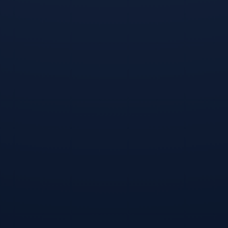
雷火电竞亚洲先驱-速度与绿茵的交响，F1揭幕战焦点中，尤文决胜瑞士的跨界狂想
** 当巴林赛道的热浪裹挟着引擎的轰鸣，F1新赛季的揭幕
战在夜幕下点燃了全球车迷的激情，这是一场焦点之战
——红牛与法拉利的缠斗、新秀与老将的博弈，每一秒都
充斥着速度与科技的极致碰撞，在数千公里外的都灵安联
球场，另一场决战正以截然不同的节奏...
雷火电竞主播-关键先生降临！范弗利特末节15分强行续命，太阳提前终结悬念彰显顶级控场
当终场哨响,比分定格在112比105，太阳主场险胜猛龙，
但这场胜利的滋味，远非数据板可以概括，比赛悬念曾在
第四节被猛龙替补席上燃起的火焰一度拉回，却又在太阳
从容不迫的回应下，被提前扼杀，真正的“悬念终结者”，
并非某一次致命一击，而是整场比赛...