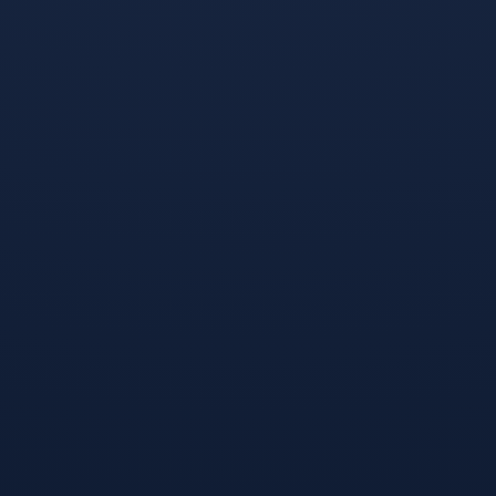
雷火电竞充值-当金字塔遇见制药厂，一场热身赛如何让罗德里戈的里程碑连接两个足球文明
2014年5月的一个夜晚,埃及开罗国际体育场的灯光划破北
非的夜空，这不是一场普通的热身赛——德国国家队为备
战即将到来的巴西世界杯，选择在这里与埃及国家队进行
最后的磨合，更不寻常的是，德国队阵中有一位球员格外
引人注目：效力于勒沃库森的中场斯文...