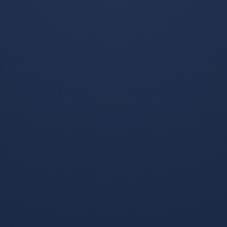
雷火电竞官网-冰川与沙漠的鏖战，特奥如何用一记重炮改写战局
2023年11月16日,雷克雅未克，当北极光在夜空中开始若
隐若现时，劳加达尔斯沃努尔球场的灯光亮如白昼，这座
世界最北的首都球场，见证了或许是足球史上最奇特的对
决之一：冰岛国家队主场迎战伊朗队，这不仅是欧洲力量
足球与亚洲技术流的碰撞，更是极地...