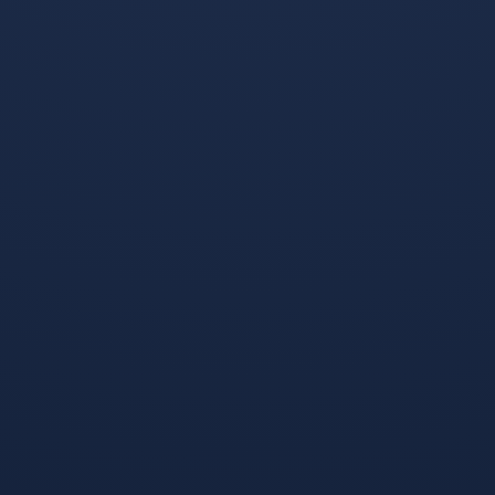
雷火电竞下载-跨时空王座，当杜兰特掌控篮网时，曼城也握紧了英超权杖
那个夜晚，大西洋两岸有两场决战同时进行——布鲁克林
的巴克莱中心与英格兰的伊蒂哈德球场，被一种看不见的
丝线缝合进同一幅画卷，一边是杜兰特用无解的单打编织
着篮网的命运，另一边是曼城用窒息的控制力雕塑着英超
的冠军归属，这是两个看似无关的竞技宇宙，...
雷火电竞官网-冰川之刃破高原神话，楚阿梅尼关键一役定乾坤，冰岛粉碎玻利维亚战术铁壁
当终场哨声响起,冰岛球员在雷克雅未克的寒风中相拥怒
吼，比分牌上冰冷而残酷的数字定格在 3:0——一场被外
界视为“战术铁壁对决”的比赛，竟以玻利维亚高原神话的
彻底瓦解告终，而这场胜利的心脏，正是中场核心 楚阿梅
尼 在比赛第58分钟那记如冰川崩...