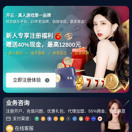
雷火电竞简介-构思（扩展思
维）
by
tfgaming
ca
直播下载
on 2026-01-30
叙事悬念型
：《欧文“死神”降临,奇才主场窒息热火悬
念》
数据聚焦型
：《末节15分+关键封盖！欧文以一己之力
为奇才“冰封”热火》
角色升华型
：《从关键先生到悬念终结者：凯里·欧文
在华盛顿的华丽蜕变》
对比冲击型
：《当“关键先生”穿上奇才战袍：欧文让迈
阿密的热火彻底熄灭》
我们选择第一个标题风格来展开文章内容。
《欧文“死神”降临，奇才主场窒息