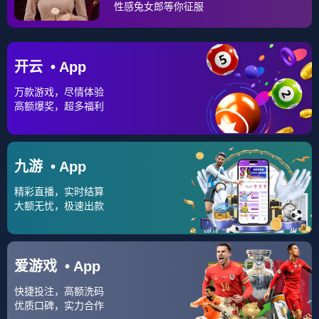
胜，而奇才本赛季引入欧文，正是为了破解这一难题——他
们需要一位能在高压下无视防守、一锤定音的“答案”。
欧文，完美地扮演了这个角色，他不仅在最后五分钟内独取1
5分，更贡献了那次价值连城的致命封盖和两次直接决定胜负
的抢断，他的得分已不仅是技巧的展示，更是一种心理上的
压迫：每一次高难度进球，都在消磨热火的防守信心；每一
次成功的防守,都在瓦解热火的战术执行。
他成了名副其实的“关键先生”，而这次，他的关键属性直接用
于了“终结悬念”。
以往的“关键球”，往往指最后一投，但欧文
今晚诠释了，关键可以是一整节比赛，可以是一次防守，可
以是一系列让对手感到绝望的连续操作，当他在比赛还剩1分
12秒，于双人包夹中命中那记失去平衡的抛投，将领先优势
扩大到6分时，热火主帅埃里克·斯波尔斯特拉叫出了最后一个
暂停，但全场观众以及屏幕前的所有人都已明白——
悬念，
被提前终结了
。