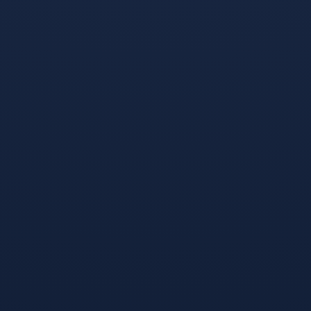
雷火电竞合作-北欧铁骑破橙潮，费利克斯独舞，瑞典一球险胜荷兰锁定C组生死线
2026年世界杯C组的第二轮小组赛,在慕尼黑安联球场的
雨夜中，上演了一场足以载入世界杯史册的经典对决，
北欧劲旅瑞典队凭借中场核心费利克斯的惊世表演，以
2比1险胜无冕之王荷兰队，这场比赛不仅改变了小组出
发表评论
线的格局，更在战术层面留下了极具研究价值...