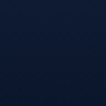
雷火电竞官网-2026世界杯E组惊魂夜，加拿大完胜巴
西，三笘薰致命一击书写足球史诗
雷火电竞网址-（三个备选，供您选择）
雷火电竞简介-冰与沙的孤注一掷，范戴克铸就叹息之
墙，门神三拒点球书写2026世界杯神话
雷火电竞-2026世界杯C组绝唱，瑞典铁骑横扫荷兰，三
笘薰的致命一击改写宿命
文章归档
2026年8月 (53)
2026年7月 (169)
2026年6月 (166)
2026年5月 (125)
2026年4月 (119)
2026年3月 (166)
2026年2月 (145)
2026年1月 (148)
2025年12月 (64)
2025年11月 (131)
2025年10月 (156)
2025年9月 (86)