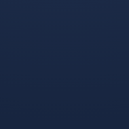
到王座：2026世界杯A组生死战，阿根廷如何用十分钟
击碎卡塔尔神话，而吉鲁用一粒进球定义了伟大》 《唯
一的不朽：2026世界杯A组...
雷火电竞-2026世界杯C组绝唱，瑞典铁骑横扫荷兰，三笘薰的致命一击改写宿命
2026年夏天，北美大陆的热浪与全球球迷的狂热一同升
腾，世界杯C组的最后一轮小组赛，在洛杉矶玫瑰碗球
场拉开帷幕，这场比赛，注定成为足球史上最令人难忘
的篇章之一——不是因为它的华丽，而是因为它那如刀
锋般锐利的“唯一性”。 瑞典横扫荷兰，这听...