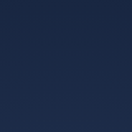
并非制造悬念，而是提前终结悬念，为球队带来最安稳的胜
利。
这一夜，在华盛顿，凯里·欧文用他无解的进攻和关键时刻提
升的防守强度，给迈阿密热火上了一课，也给所有观众重新
定义了“关键先生”的份量——他不仅能在悬崖边上跳舞，更能