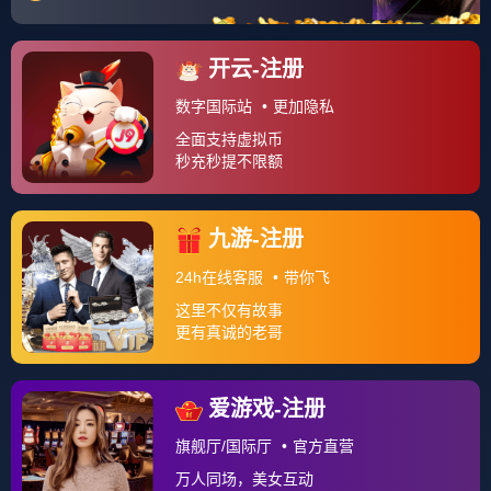
一次大战中牺牲的战士，而火炬传送则象征在世界各地传播
和平的友谊。