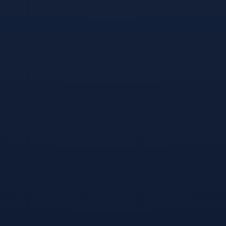
3333333】转错请联系TG:@TrxEm
节省TRX手续费
发表于 3 个月前
u地址转错 【 TFfimWxz2monTGyYEpxiRWLnE
epWMRruV7 】转错请联系TG:@TrxEm
节省TRX手续费
发表于 3 个月前
u地址转错 【TY3XxyNtYgL8QuQzmBSRcbEAjf
AZYN2Gtd】转错请联系TG:@TrxEm
trx能量租赁
发表于 3 个月前
u地址转错 【TWy8JJuy59JiUZu4yRXxhGz7dktu
FrPcjW】转错请联系TG:@TrxEm
trx能量机器人
发表于 3 个月前
u地址转错 【TE3BBq1Rf7KueRbV1x1C9i8pSo