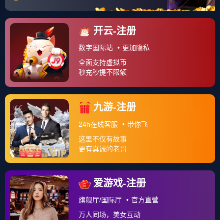
比赛开始后,卡塔尔队显然有备而来，他们利用主场球迷山呼
海啸般的助威声，采取高位逼抢与快速传切，一度将德国队
压制在半场，第12分钟，卡塔尔边锋阿菲夫在左路突破后送
出低平球传中，前锋莫埃兹·阿里抢点射门，被德国门神特尔
施特根神勇扑出，那一刻，整个体育场仿佛倒向了卡塔尔一
边。
但德国队主帅纳格尔斯曼依然稳坐教练席,面色如常，他的战
术板上，写着一个被无数人遗忘的古老策略：
“等待。”
德国
队主动收缩防线，放弃控球率，用三中卫体系将卡塔尔的进
攻导入边路陷阱，这正是“防守反击”的精髓——先让对手以为
胜利在握，再用速度和纪律完成毁灭性一击。
转折：闪电般的“德国风暴”
上半场第38分钟,卡塔尔在一次角球进攻中投入了多达6名球
员，后场只剩三人，这是一个致命的信号。
当角球被德国队头球解围后,皮球落到了中圈附近的京多安脚
下，他没有丝毫犹豫，一脚精准的斜长传找到了右路高速插