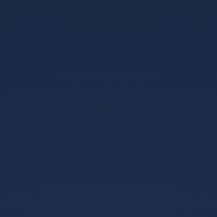
2026年的这个夏日夜晚,在北美广袤的星空下，德国战车用一
场大胜，给全世界上了一课：
真正的强者，从不畏惧示弱；
唯一性的足球哲学，从来不需要被所有人理解，它只需要在
关键时刻，完成致命一击。
雷火电竞主播-节奏的裂变，当波兰的铁幕撞碎德意志战车，登贝莱的致命一击写下2026世界杯最冷神话
雷火电竞主播-时光逆流，2026世界杯重现1994经典，喀麦隆擒保加利亚，阿诺德封神之夜
相关阅读