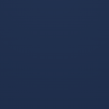
雷火电竞-当维京战吼响彻枫叶之国，2026世界杯生死战，哈兰德用一粒进球改写了加拿大与塞尔维亚的命运
2026年7月2日,多伦多，BMO球场。 九万二千人的体育
场在那一刻静默了大约三秒钟,爆发出一种你无法用任何
语言描述的声音——像是怒吼，像是哭泣，又像是某种
古老的、属于冰原与极夜的召唤。 这不是加拿大的主场
吗？可那个站在塞尔维亚禁区前十...
雷火电竞网站-蓝衣折戟，两河扬威，2026世界杯D组之夜，阿诺德以闪电反击撕碎意大利神话