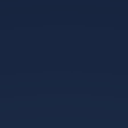
这场比赛之所以被无数球迷和专家铭记,不仅仅是因为德国的
胜利，更因为它
完美地证明了“防守反击”在现代足球中的最高
价值
，当全世界都在追逐控球率、高位逼抢和复杂传控时，
德国队用一场大胜告诉世人：
足球的本质不是占有，而是转
化。
卡塔尔有主场、有气势、有归化巨星，但他们缺少了德国队
那种近乎苛刻的战术纪律——
等待时机，然后一击致命
，而
罗德里戈，这位名字里带着桑巴基因、血液里流淌着德国钢
铁意志的混血前锋，恰好成为了这一切的完美化身，他的致
命一击，不仅是一粒进球，更是对“防守反击”战术最华丽的注
脚。