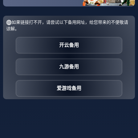
这一球,从解围到进球，仅仅用时11秒，整个进攻过程中，德
国队完成了3次传递，触球球员不超过4人。
这就是防守反击
的极致：用最少的触球，完成最致命的打击。
下半场：卡塔尔的绝望反击与德国的致命双杀
易边再战,比分落后的卡塔尔被迫压上进攻，他们的控球率一
度攀升至68%，但德国队的防守阵型如同精密齿轮般严丝合
缝，第56分钟，卡塔尔中场瓦哈比对穆西亚拉战术犯规，吃
到第二张黄牌被罚下，少打一人的卡塔尔，实际上已经失去
了最后的机会。
但德国队并没有急于扩大比分,反而更加耐心地收缩，纳格尔
斯曼在第63分钟换上格雷茨卡和菲尔克鲁格，进一步加强中
场的拦截力，这看似保守的换人，实际上是为下一次反击埋