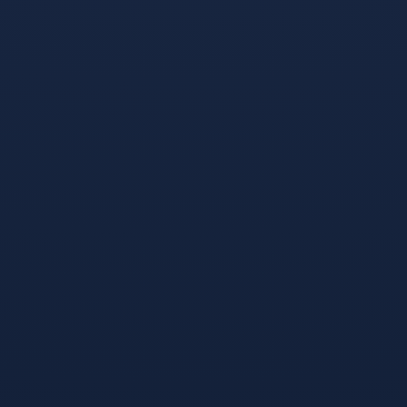
雷火电竞入驻-北欧冰刃刺穿三狮心脏，塔雷米导演攻守狂潮，挪威绝杀英格兰书写世界杯生死战唯一剧本
这是世界杯小组赛最残酷的一夜,挪威与英格兰的这场关
键积分战，从一开始就被定义为“谁输谁接近出局”的焦
点战，而当终场哨响的那一刻，所有剧本都凝聚成一个
名字——塔雷米，这不是一场普通的胜利，这是一场被
一个人的意志彻底重塑的比赛，是一场攻守转换流...
雷火电竞亚洲先驱-唯一的主角，2026，C罗的节奏，美国的碾压，与瑞士的沉默
2026年的夏天,当全世界的目光聚焦于北美大陆时，F组
的出线之战却以一种近乎残忍的方式，宣告了一个时代
的铁律：在绝对的力量与绝对的天赋面前，一切战术纪
律都显得苍白无力。 这不是一场势均力敌的较量,而是
1
一场关于“唯一性”的生动演绎。 唯一...
条评论