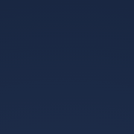
每位射箭手的箭矢数量有限制每轮射击的时间严格规定，例
如，每位射箭手可能需要在几分钟内完成一定数量的射箭箭
矢越接近靶心得分越高得分与胜负判定队伍的总得分是所有
队员得分的总和根据各队选手的总得分来决定胜负加时赛与
决赛环节有时为了增加比赛的紧张感和观赏性，会设置加时
赛或者决赛环节。
射箭混合团体比赛一般分为几个阶段，包括资格赛淘汰赛和
决赛在资格赛中，各队会进行多轮射击，根据总得分排名，
以确定进入下一轮的队伍淘汰赛则是通过单败淘汰制来决定
胜负，每轮比赛失利的队伍将被淘汰，直到决出最终的胜者
以奥运会为例，射箭混合团体赛是近年来新增的项目，旨在
促进性别平等和增强比赛的观赏性在这项比赛中，男女选
手。
内环与外环在某些比赛或训练中，10环可能会被进一步细分