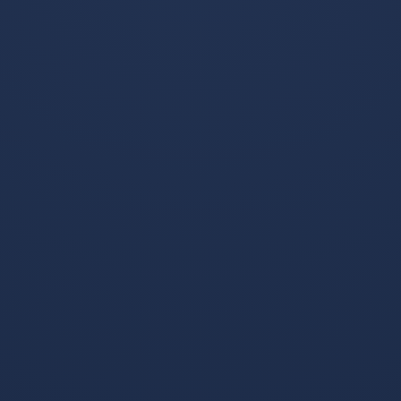
雷火电竞合作-沙漠之鹰的逆袭，2026世界杯，沙特复仇尼日利亚，梅西与替补奇兵共铸传奇之夜
2026年盛夏的卡塔尔，卢赛尔体育场内人声鼎沸，空气
中弥漫着紧张与期待，这场被全球媒体冠以“复仇之
战”的强强对话，即将在沙特阿拉伯与尼日利亚之间上
演，四年了，自从2022年世界杯小组赛沙特被尼日利亚
绝杀淘汰后,这支西亚劲旅一直在等待这样一个...