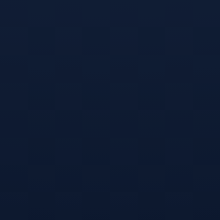
最近发表
雷火电竞合作-北欧铁骑破橙潮，费利克斯独舞，瑞典一
球险胜荷兰锁定C组生死线
雷火电竞网站-铁骑碾碎黄金一代，2026世界杯H组，塞
尔维亚用教科书式防反书写神话，努涅斯绝杀葡萄牙
雷火电竞亚洲先驱-宿命的弧线，2026世界杯G组暗战，
日本绝杀法国，萨内逆境封神
雷火电竞合作-沙漠之鹰的逆袭，2026世界杯，沙特复仇
尼日利亚，梅西与替补奇兵共铸传奇之夜
雷火电竞合作-暗夜中的孤星，2026世界杯H组关键战，
坎塞洛以铁血防守撕裂塞尔维亚压制，带队逆袭葡萄牙
雷火电竞主播-橙衣军团破浪前行，2026世界杯C组焦点
战，荷兰力克波兰，阿方索·戴维斯以一人之力改写比赛剧
本
雷火电竞主播-孤城铁壁，登贝莱与厄瓜多尔在2026世界
杯淘汰赛中的唯一剧本
雷火电竞简介-（扩展思维版）