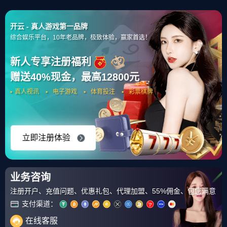
雷火电竞入驻-射箭比赛局势如
何，选手临场表现决定胜负的
简单介绍
by
tfgaming
ca
IOS功能介绍
on 2025-11-07
基本原则在正式比赛结束后，如果出现平分情况，则会启动
加赛流程来决定胜负加赛方式限时或限箭比拼加赛可能会要
求参赛队伍在更短的时间内完成射箭动作，或者是在限定的
箭矢数量内尽量提高射箭的准确性和箭矢的落点与靶心的接
近程度总得分比较每队可能各射一定数量的箭，然后比较两
队的总得分。
女子射箭团体赛比赛规则主要包括队员组成比赛方式箭矢数
量与种类限制计分方式以及胜负判定标准等方面首先，在队
员组成上，女子射箭团体赛通常由三名队员组成一队这三名
队员需协同作战，共同完成比赛每名队员的箭术水平和临场