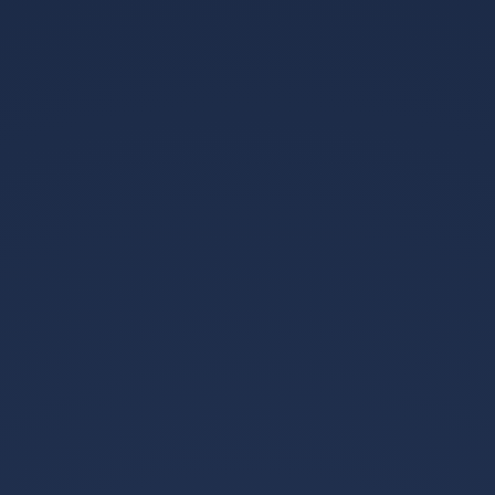
为内环和外环，其中内环得分通常高于外环累积得分一场比
赛中，选手会进行多次射击，每次射击的得分会累积起来，
最终决定胜负例如，一个选手射击了10箭，根据每箭落在的
环数来计算总分其他影响因素射箭比赛的得分不仅取决于箭
矢落在靶上。
具体规则如下 胜负判定射箭比赛的胜负完全依赖于运动员射
中靶心的环数环数越高，成绩越好 项目设置奥运会射箭项目
通常包括个人赛和团体赛个人赛中，每位运动员独自完成射
击团体赛中，则由多名运动员组队共同参赛，团队总成绩决
定胜负历史背景 射箭活动源远流长，可追溯到大约公元前5。
个人赛分为排名赛淘汰赛和决赛三个阶段在排名赛中，参赛
选手需完成多轮射箭，每轮射出固定数量的箭矢，累积环数
决定排名随后，根据排名进行淘汰赛，采用一对一交替发射
的方式，胜者进入下一轮，直至决出最终冠亚军决赛的发射
方法和箭数与淘汰赛相同射箭比赛的胜负是以运动员射中箭
靶目标的环。
淘汰赛制在某些射箭比赛中，可能采取淘汰赛制在这种赛制