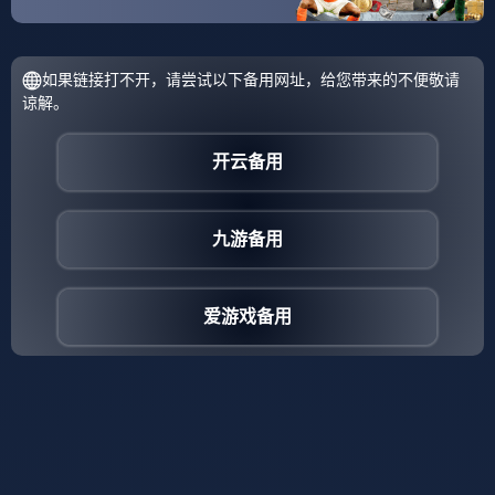
原则赛制安排个人赛和团体赛的具体规则这些规则共同构成
了射箭。
1比赛要求射箭是用弓将箭射出并射中预定目标，打在靶上的
技艺射箭比赛的胜负是以运动员射中箭靶目标的环数计算
的，命中箭靶越靠近中心，得的环数越高射箭运动员瞄准目
标时，用执弓臂握住弓，再用拉弦手向后拉弓弦，直到满弓
点，注视瞄准具，然后射靶2比赛赛制个人赛需64名运动员。
在排名赛中，如果出现平分，选手可以在靶心圈内射出箭以
分出胜负射中靶心记为X10，以此作为决定胜负的依据装备与
安全运动员可以穿戴护具，如手套指环眼镜等，以保护自身
安全运动员使用自己的弓箭，但弓箭必须符合比赛规定要求
记分与重射箭越线即被记分，若箭不慎落地但仍在线内，运
动员。
一比赛形式 射箭比赛通常分为个人赛和团体赛两种形式个人
赛是运动员单独比赛，以个人的成绩决定胜负团体赛则是各
队伍之间的较量，以队伍总成绩定胜负二比赛流程 在个人赛